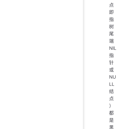
点
即
指
树
尾
端
NIL
指
针
或
NU
LL
结
点
）
都
是
黑