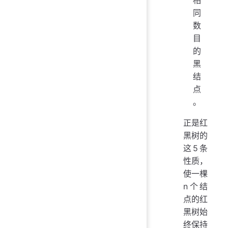
同
数
目
的
黑
结
点
。
正是红
黑树的
这5条
性质，
使一棵
n个结
点的红
黑树始
终保持