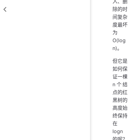
入、删
除的时
间复杂
度最坏
为
O(log
n)。
但它是
如何保
证一棵
n个结
点的红
黑树的
高度始
终保持
在
logn
的呢？