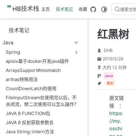
跳
HB技术栈
主页
技术笔记
收藏
搜索文
至
主
要
技术笔记
红黑树
內
容
Java
DHB
Spring
2019/5/28
apisix基于docker开发java插件
大约 12 分钟
ArraysSupport#mismatch
Java
arthas特殊用法
算法
CountDownLatch的使用
FileInputStream在使用完以后，不
原文链
关闭流，想二次使用可以怎么操作？
接：
https:
JAVA 8 FUNCTION包
//my.
JAVA 8 反射获取参数名
oschi
Java String::intern方法