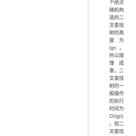
个结点
随机构
造的二
叉查找
树的高
度为
lgn，
所以顺
理成
章，二
叉查找
树的一
般操作
的执行
时间为
O(lgn)
。但二
叉查找