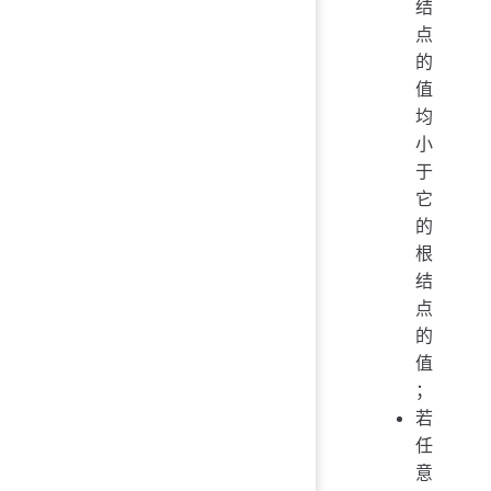
结
点
的
值
均
小
于
它
的
根
结
点
的
值
；
若
任
意