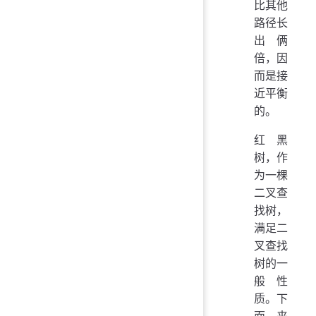
比其他
路径长
出俩
倍，因
而是接
近平衡
的。
红黑
树，作
为一棵
二叉查
找树，
满足二
叉查找
树的一
般性
质。下
面，来