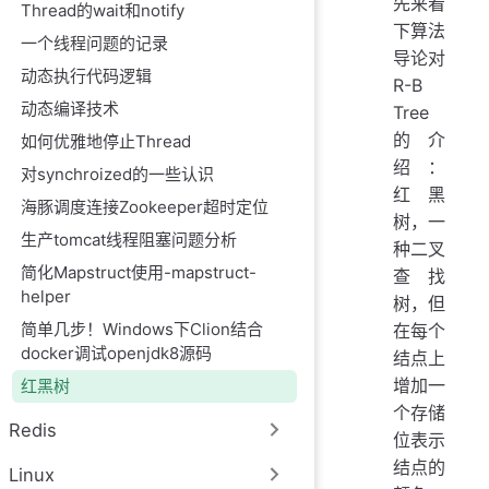
先来看
Thread的wait和notify
下算法
一个线程问题的记录
导论对
动态执行代码逻辑
R-B
动态编译技术
Tree
的介
如何优雅地停止Thread
绍：
对synchroized的一些认识
红黑
海豚调度连接Zookeeper超时定位
树，一
生产tomcat线程阻塞问题分析
种二叉
简化Mapstruct使用-mapstruct-
查找
helper
树，但
简单几步！Windows下Clion结合
在每个
docker调试openjdk8源码
结点上
增加一
红黑树
个存储
Redis
位表示
结点的
Linux