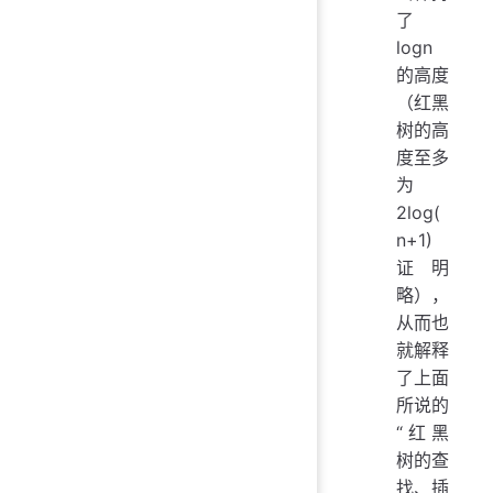
了
logn
的高度
（红黑
树的高
度至多
为
2log(
n+1)
证明
略），
从而也
就解释
了上面
所说的
“红黑
树的查
找、插