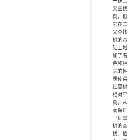
一棵二
叉查找
树，但
它在二
叉查找
树的基
础上增
加了着
色和相
关的性
质使得
红黑树
相对平
衡，从
而保证
了红黑
树的查
找、插