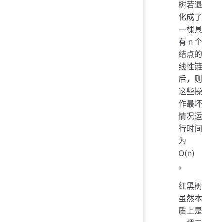
树若退
化成了
一棵具
有n个
结点的
线性链
后，则
这些操
作最坏
情况运
行时间
为
O(n)
。
红黑树
虽然本
质上是