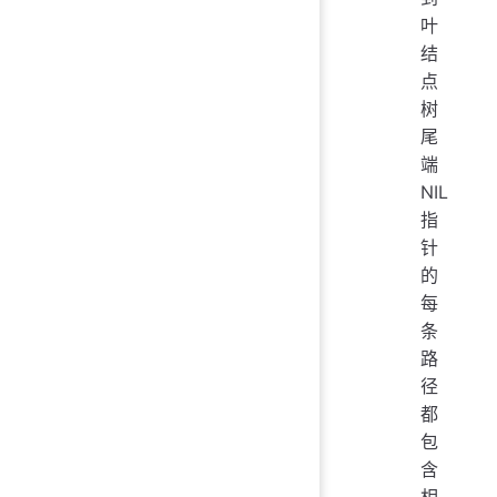
叶
结
点
树
尾
端
NIL
指
针
的
每
条
路
径
都
包
含
相