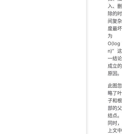
入、删
除的时
间复杂
度最坏
为
O(log
n)”这
一结论
成立的
原因。
此图忽
略了叶
子和根
部的父
结点。
同时，
上文中