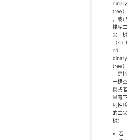
binary
tree）
，或已
排序二
叉树
（sort
ed
binary
tree）
，是指
一棵空
树或者
具有下
列性质
的二叉
树：
若