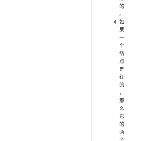
的
。
如
果
一
个
结
点
是
红
的
，
那
么
它
的
两
个