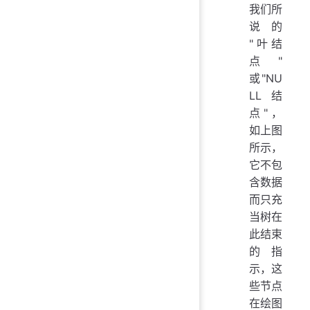
我们所
说的
"叶结
点"
或"NU
LL结
点"，
如上图
所示，
它不包
含数据
而只充
当树在
此结束
的指
示，这
些节点
在绘图