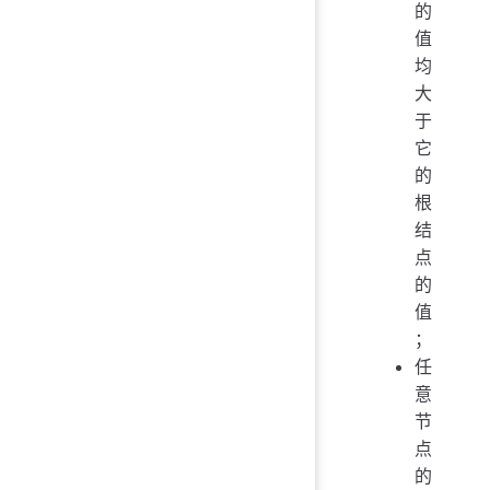
的
值
均
大
于
它
的
根
结
点
的
值
；
任
意
节
点
的