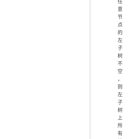
任
意
节
点
的
左
子
树
不
空
，
则
左
子
树
上
所
有