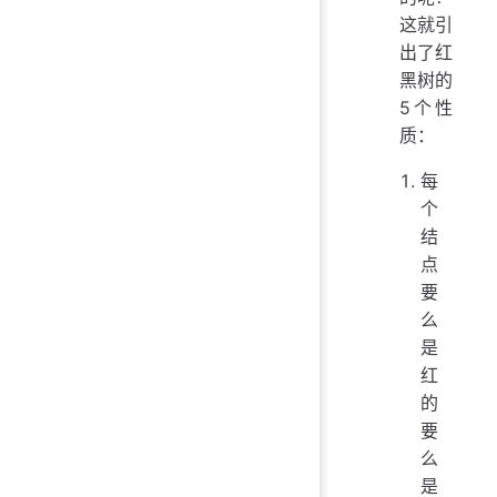
这就引
出了红
黑树的
5个性
质：
每
个
结
点
要
么
是
红
的
要
么
是