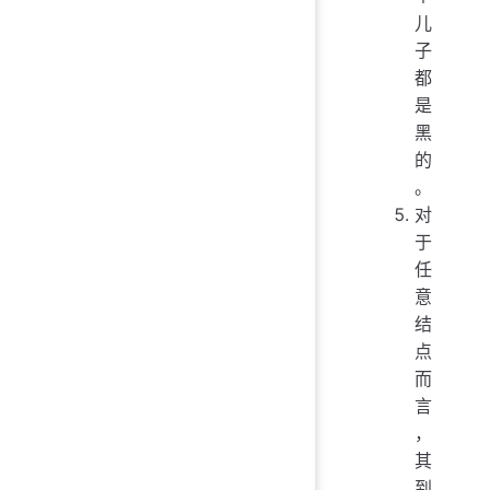
儿
子
都
是
黑
的
。
对
于
任
意
结
点
而
言
，
其
到