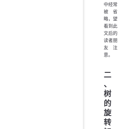
中经常
被省
略，望
看到此
文后的
读者朋
友注
意。
二
、
树
的
旋
转