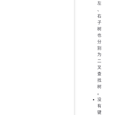
左
、
右
子
树
也
分
别
为
二
叉
查
找
树
。
没
有
键