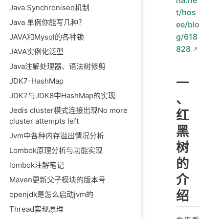
na.ne
Java Synchronised机制
t/hos
Java 单例你能写几种？
ee/blo
g/618
JAVA和Mysql的各种锁
828
JAVA实例化泛型
Java注解处理器、语法树修剪
一
JDK7-HashMap
、
JDK7与JDK8中HashMap的实现
Jedis cluster模式连接出现No more
红
cluster attempts left
黑
Jvm中各种内存溢出情况分析
树
Lombok原理分析与功能实现
的
lombok注解笔记
介
Maven更新父子模块的版本号
绍
openjdk是怎么启动jvm的
Thread实现原理