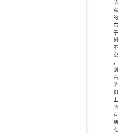
节
点
的
右
子
树
不
空
，
则
右
子
树
上
所
有
结
点