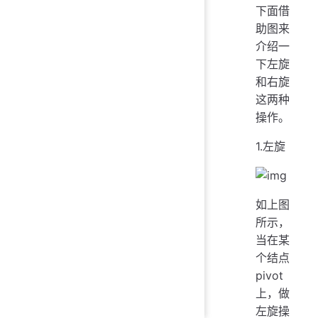
下面借
助图来
介绍一
下左旋
和右旋
这两种
操作。
1.左旋
如上图
所示，
当在某
个结点
pivot
上，做
左旋操