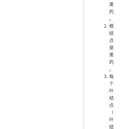
黑
的
。
根
结
点
是
黑
的
。
每
个
叶
结
点
（
叶
结