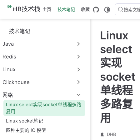
跳
HB技术栈
主页
技术笔记
收藏
搜索文
至
主
要
技术笔记
Linux
內
容
Java
select
Redis
实现
Linux
socket
Clickhouse
单线程
网络
多路复
Linux select实现socket单线程多路
复用
用
Linux socket笔记
四种主要的 IO 模型
DHB