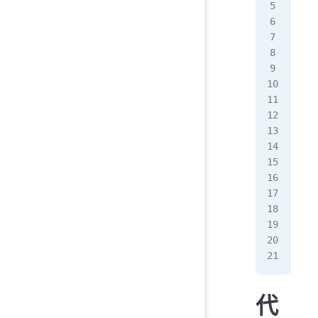
Ben
100
Spe
Req
# 
dh
Web
Cop
Ben
100
Spe
Req
代