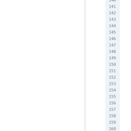
   
   
  
   
  
   
   
   
   
   
   
   
  
  
   
  
   