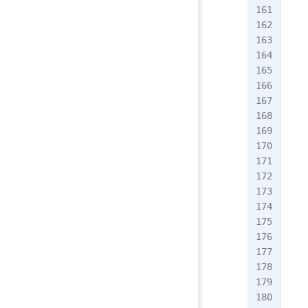
   
   
   
   
   
   
   
   
  
   
   
   
  
   
   
   
   
   