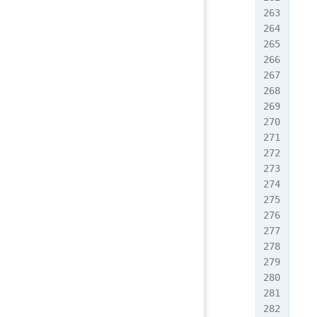
   
   
   
   
   
   
   
   
   
   
   
   
   
   
   
   