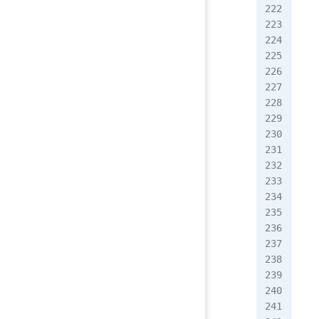
   
   
   
   
   
   
   
   
   
   
   
   
   
   
   
   
   