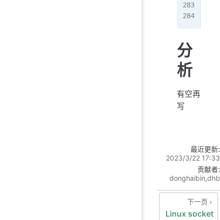
   
}
分
析
有空再
写
最近更新:
2023/3/22 17:33
贡献者:
donghaibin
,
dhb
下一页
Linux socket