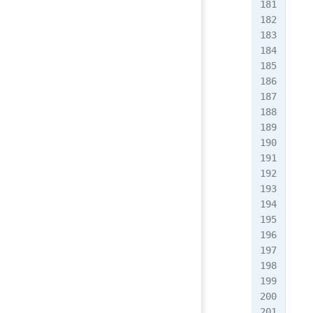
   
   
   
   
   
  
  
   
   
   
   
   
   
   
   
   
  
   
   
   
   