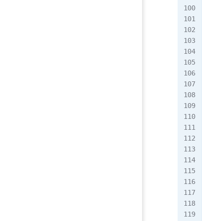
   
   
  
   
  
   
  
   
   
  
  
   
  
  
  
   
   
   
   