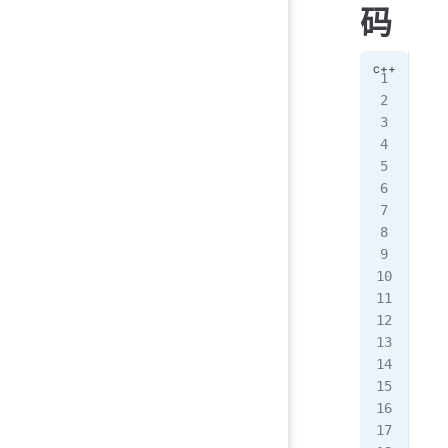
码
#in
#in
#in
#in
#in
#in
#in
#in
usi
#de
#de
#de
int