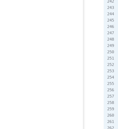
   
   
   
   
   
   
   
   
   
   
   
   
   
   
   
   
   