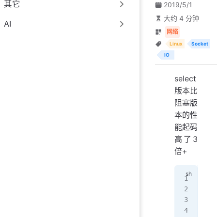
其它
2019/5/1
大约 4 分钟
AI
网络
Linux
Socket
IO
select
版本比
阻塞版
本的性
能起码
高了3
倍+
# 
dh
Web
Cop