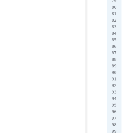
   
  
   
  
  
  
   
  
   
   
   
   
   
   
   
  
  
   