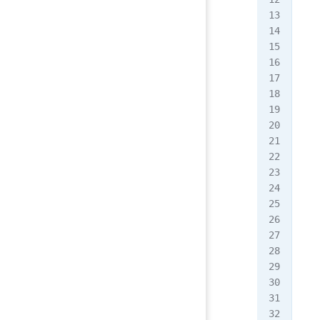
   
   
   
   
   
   
   
   
   
   
   
   
   
   
   
   