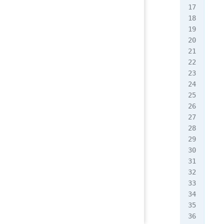
   
   
   
   
   
   
   
   
   
   
   
   
   
   
   
   
   
   