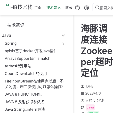
跳
HB技术栈
主页
技术笔记
收藏
搜索文
至
主
要
技术笔记
海豚调
內
容
Java
度连接
Spring
Zookee
apisix基于docker开发java插件
ArraysSupport#mismatch
per超时
arthas特殊用法
定位
CountDownLatch的使用
FileInputStream在使用完以后，不
DHB
关闭流，想二次使用可以怎么操作？
2023/4/6
JAVA 8 FUNCTION包
大约 5 分钟
JAVA 8 反射获取参数名
Java
Java String::intern方法