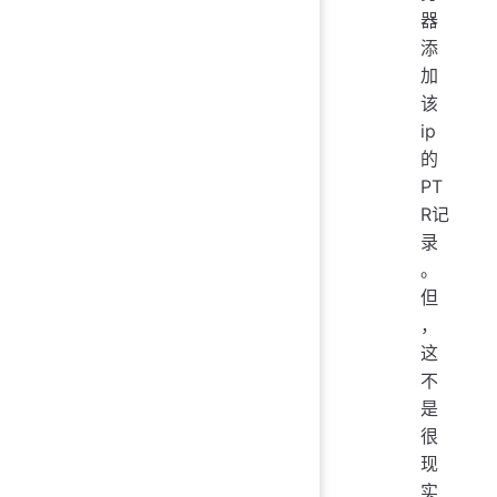
器
添
加
该
ip
的
PT
R记
录
。
但
，
这
不
是
很
现
实