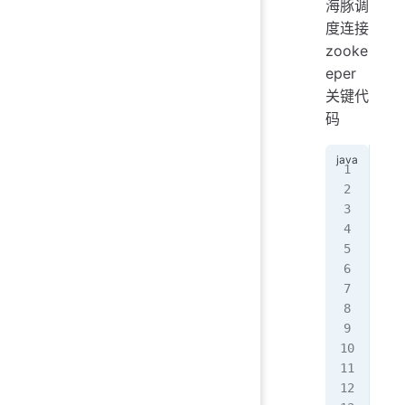
海豚调
度连接
zooke
eper
关键代
码
   
   
   
   
   
   
   
   
   
   
   