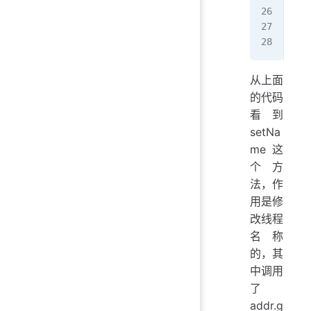
   
   
从上面
的代码
看到
setNa
me这
个方
法，作
用是修
改线程
名称
的，其
中调用
了
addr.g