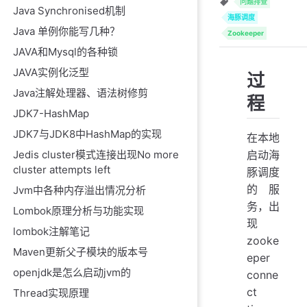
问题排查
Java Synchronised机制
海豚调度
Java 单例你能写几种？
Zookeeper
JAVA和Mysql的各种锁
JAVA实例化泛型
过
Java注解处理器、语法树修剪
程
JDK7-HashMap
JDK7与JDK8中HashMap的实现
在本地
启动海
Jedis cluster模式连接出现No more
cluster attempts left
豚调度
的服
Jvm中各种内存溢出情况分析
务，出
Lombok原理分析与功能实现
现
lombok注解笔记
zooke
Maven更新父子模块的版本号
eper
openjdk是怎么启动jvm的
conne
ct
Thread实现原理