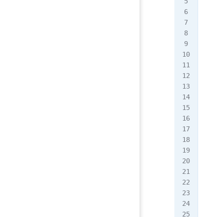
  
   
   
   
   
   
   
   
   
   
   
   
   
   
   
   
   
   
   
   