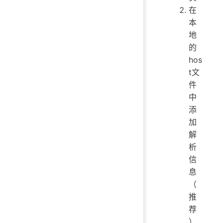
在
本
地
的
hos
t文
件
中
添
加
解
析
信
息
（
推
荐
）