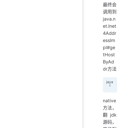
最终会
调用到
java.n
et.Inet
4Addr
essIm
pl#ge
tHost
ByAd
dr方法
pub
native
方法，
翻jdk
源码，