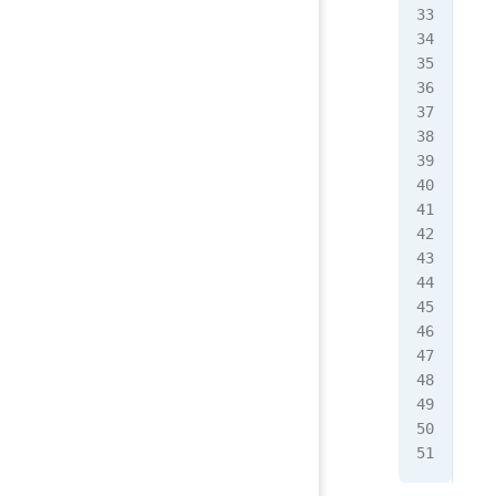
   
   
   
   
   
   
   
   
   
   
   
   
   
   
   
   