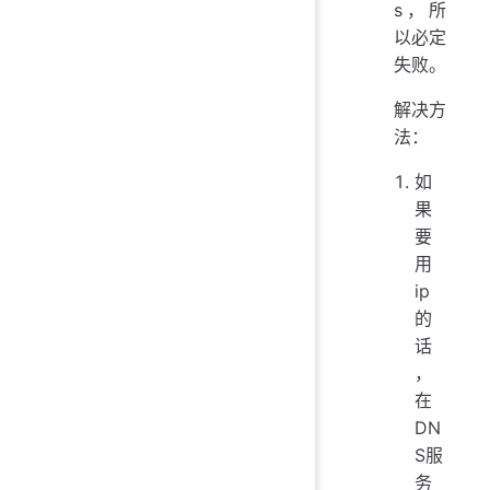
s，所
以必定
失败。
解决方
法：
如
果
要
用
ip
的
话
，
在
DN
S服
务