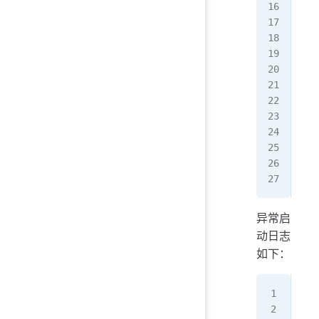
#
reg
reg
reg
reg
reg
reg
reg
reg
reg
reg
异常启
动日志
如下：
Cau