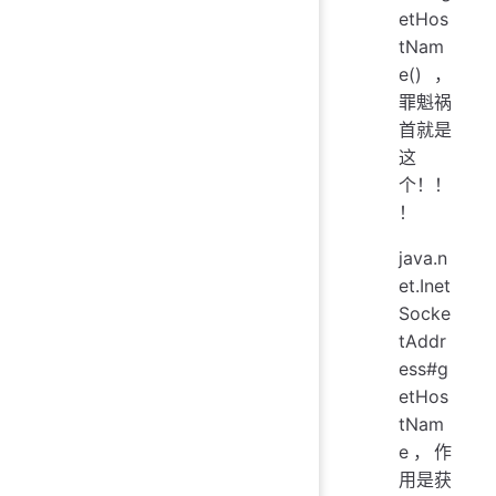
etHos
tNam
e()，
罪魁祸
首就是
这
个！！
！
java.n
et.Inet
Socke
tAddr
ess#g
etHos
tNam
e，作
用是获