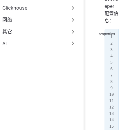
eper
Clickhouse
配置信
网络
息：
其它
#
AI
# L
# c
# t
# T
# (
# t
#
#  
#
# U
# d
# W
# S
# l