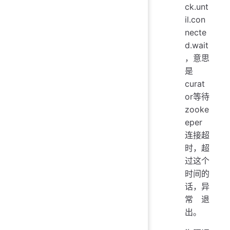
ck.unt
il.con
necte
d.wait
，意思
是
curat
or等待
zooke
eper
连接超
时，超
过这个
时间的
话，异
常退
出。