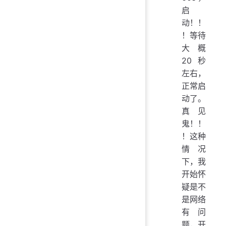
启
动！！
！等待
大概
20秒
左右，
正常启
动了。
真见
鬼！！
！这种
情况
下，我
开始怀
疑是不
是网络
有问
题，开