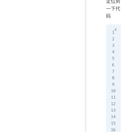
定位到
一下代
码
/*
 * 
 * 
 * 
 */
JNI
Jav
   
   
#if
   
   
   
   