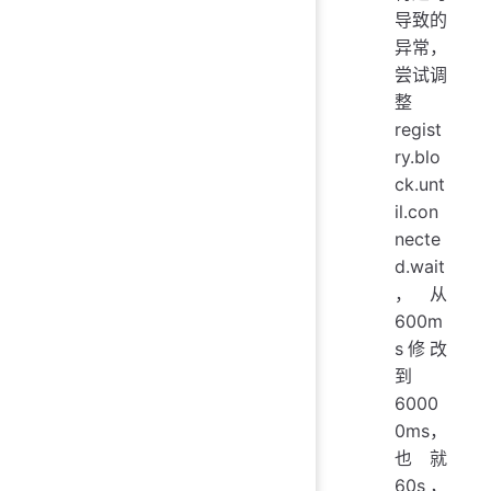
导致的
异常，
尝试调
整
regist
ry.blo
ck.unt
il.con
necte
d.wait
，从
600m
s修改
到
6000
0ms，
也就
60s，