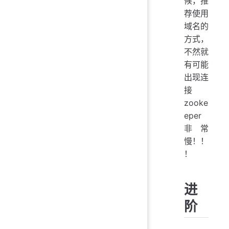
候，推
荐使用
域名的
方式，
不然就
有可能
出现连
接
zooke
eper
非常
慢！！
！
进
阶