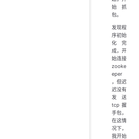
始抓
包。
发现程
序初始
化完
成，开
始连接
zooke
eper
，但迟
迟没有
发送
tcp握
手包，
在这情
况下，
我开始