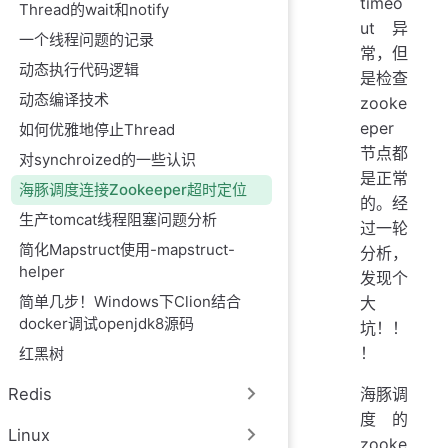
timeo
Thread的wait和notify
ut异
一个线程问题的记录
常，但
动态执行代码逻辑
是检查
动态编译技术
zooke
eper
如何优雅地停止Thread
节点都
对synchroized的一些认识
是正常
海豚调度连接Zookeeper超时定位
的。经
生产tomcat线程阻塞问题分析
过一轮
简化Mapstruct使用-mapstruct-
分析，
helper
发现个
简单几步！Windows下Clion结合
大
docker调试openjdk8源码
坑！！
！
红黑树
Redis
海豚调
度的
Linux
zooke