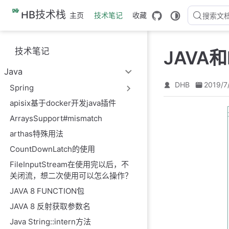
跳
HB技术栈
主页
技术笔记
收藏
搜索文
至
主
要
技术笔记
JAVA
內
容
Java
DHB
2019/7
Spring
apisix基于docker开发java插件
ArraysSupport#mismatch
arthas特殊用法
CountDownLatch的使用
FileInputStream在使用完以后，不
关闭流，想二次使用可以怎么操作？
JAVA 8 FUNCTION包
JAVA 8 反射获取参数名
Java String::intern方法