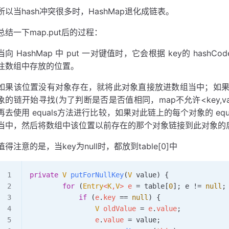
所以当hash冲突很多时，HashMap退化成链表。
总结一下map.put后的过程：
当向 HashMap 中 put 一对键值时，它会根据 key的 has
往数组中存放的位置。
如果该位置没有对象存在，就将此对象直接放进数组当中；如
象的链开始寻找(为了判断是否是否值相同，map不允许<key,v
再去使用 equals方法进行比较，如果对此链上的每个对象的 equ
当中，然后将数组中该位置以前存在的那个对象链接到此对象的
值得注意的是，当key为null时，都放到table[0]中
private
 V
 putForNullKey
(
V
 value) {
        for
 (
Entry
<
K
,
V
>
 e 
=
 table[
0
]
;
 e 
!=
 null
;
            if
 (
e
.
key
 ==
 null
) {
                V
 oldValue 
=
 e
.
value
;
                e
.
value
 =
 value
;