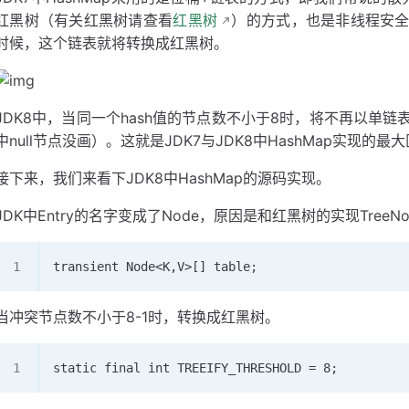
红黑树（有关红黑树请查看
红黑树
）的方式，也是非线程安
时候，这个链表就将转换成红黑树。
JDK8中，当同一个hash值的节点数不小于8时，将不再以单
中null节点没画）。这就是JDK7与JDK8中HashMap实现的最
接下来，我们来看下JDK8中HashMap的源码实现。
JDK中Entry的名字变成了Node，原因是和红黑树的实现TreeN
transient Node<K,V>[] table;
当冲突节点数不小于8-1时，转换成红黑树。
static final int TREEIFY_THRESHOLD = 8;