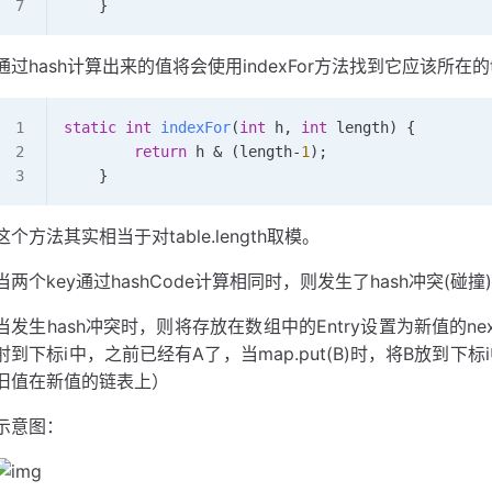
    }
通过hash计算出来的值将会使用indexFor方法找到它应该所在的t
static
 int
 indexFor
(
int
 h
,
 int
 length) {
        return
 h 
&
 (length
-
1
)
;
    }
这个方法其实相当于对table.length取模。
当两个key通过hashCode计算相同时，则发生了hash冲突(碰撞
当发生hash冲突时，则将存放在数组中的Entry设置为新值的ne
射到下标i中，之前已经有A了，当map.put(B)时，将B放到下
旧值在新值的链表上）
示意图：