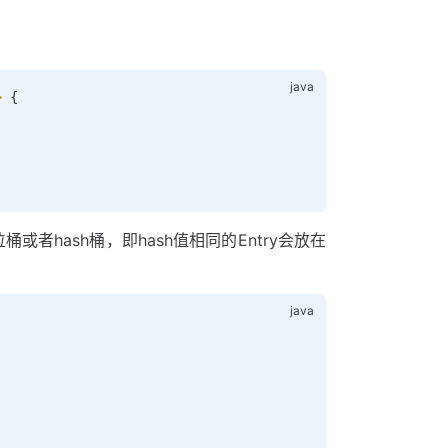
>
 {
者hash桶，即hash值相同的Entry会放在