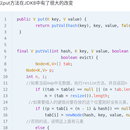
以put方法在JDK8中有了很大的改变
public
 V
 put
(
K
 key
,
 V
 value) {
        return
 putVal
(
hash
(key)
,
 key
,
 value
,
 fal
 }
final
 V
 putVal
(
int
 hash
,
 K
 key
,
 V
 value
,
 boolean
                   boolean
 evict) {
        Node
<
K
,
V
>
[] tab
;
	Node
<
K
,
V
>
 p
;
	int
 n
,
 i
;
	//如果当前map中无数据，执行resize方法。并且返回n
        if
 ((tab 
=
 table) 
==
 null
 ||
 (n 
=
 tab
.
le
            n 
=
 (tab 
=
 resize
())
.
length
;
	 //如果要插入的键值对要存放的这个位置刚好没有元素
        if
 ((p 
=
 tab[i 
=
 (n 
-
 1
) 
&
 hash]) 
==
 nul
            tab[i] 
=
 newNode
(hash
,
 key
,
 value
,
 n
	//否则的话，说明这上面有元素
        else
 {