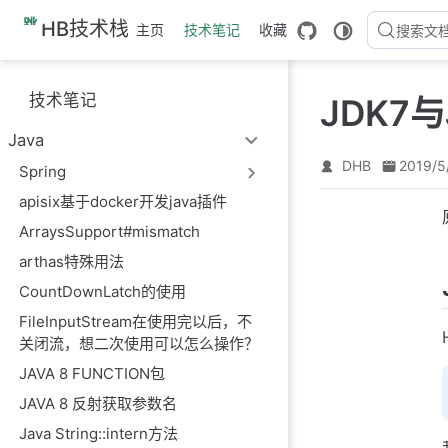
跳
HB技术栈
主页
技术笔记
收藏
搜索文
至
主
要
技术笔记
JDK7
內
容
Java
DHB
2019/5
Spring
apisix基于docker开发java插件
ArraysSupport#mismatch
arthas特殊用法
CountDownLatch的使用
FileInputStream在使用完以后，不
关闭流，想二次使用可以怎么操作？
JAVA 8 FUNCTION包
JAVA 8 反射获取参数名
Java String::intern方法