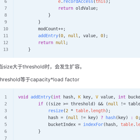
                e
.
recordAccess
(
this
);
                return
 oldValue
;
            }
        }
        modCount
++;
        addEntry
(
0
,
 null
,
 value
,
 0
)
;
        return
 null
;
    }
当size大于threshold时，会发生扩容。
threshold等于capacity*load factor
void
 addEntry
(
int
 hash
,
 K
 key
,
 V
 value
,
 int
 buck
        if
 ((size 
>=
 threshold) 
&&
 (
null
 !=
 tabl
            resize
(
2
 *
 table
.
length
)
;
            hash 
=
 (
null
 !=
 key) 
?
 hash
(key) 
:
 0
            bucketIndex 
=
 indexFor
(hash
,
 table
.
l
        }