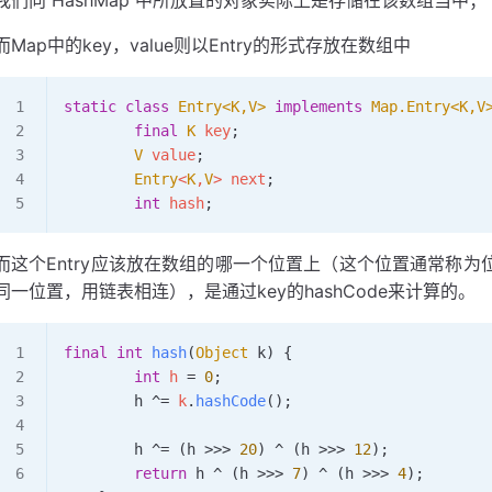
而Map中的key，value则以Entry的形式存放在数组中
static
 class
 Entry
<
K
,
V
>
 implements
 Map
.
Entry
<
K
,
V
        final
 K
 key
;
        V
 value
;
        Entry
<
K
,
V
>
 next
;
        int
 hash
;
而这个Entry应该放在数组的哪一个位置上（这个位置通常称为位桶或
同一位置，用链表相连），是通过key的hashCode来计算的。
final
 int
 hash
(
Object
 k) {
        int
 h 
=
 0
;
        h 
^=
 k
.
hashCode
();
        h 
^=
 (h 
>>>
 20
) 
^
 (h 
>>>
 12
)
;
        return
 h 
^
 (h 
>>>
 7
) 
^
 (h 
>>>
 4
)
;