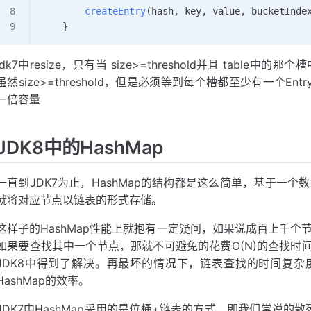
        createEntry
(hash
,
 key
,
 value
,
 bucketInde
    }
jdk7中resize，只有当 size>=threshold并且 table中
虽然size>=threshold，但是必须等到每个槽都至少有一个En
一倍容量
JDK8中的HashMap
一直到JDK7为止，HashMap的结构都是这么简单，基于一个
就将对应节点以链表的形式存储。
这样子的HashMap性能上就抱有一定疑问，如果说成百上千个
如果要查找其中一个节点，那就不可避免的花费O(N)的查找时
JDK8中得到了解决。再最坏的情况下，链表查找的时间复杂度为O(
HashMap的效率。
JDK7中HashMap采用的是位桶+链表的方式，即我们常说的散