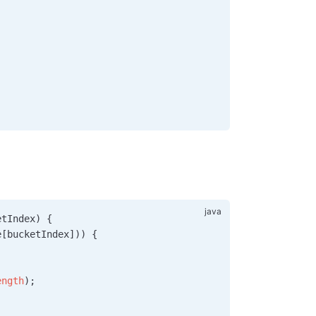
etIndex) {
e[bucketIndex])) {
;
ength
)
;