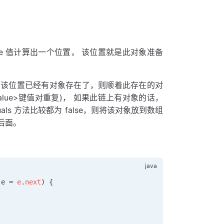
hCode 值计算出一个位置， 该位置就是此对象准备
果该位置已经有对象存在了，则顺着此存在的对
alue>键值对重复)， 如果此链上有对象的话，
als 方法比较都为 false，则将该对象放到数组
后面。
 e 
=
 e
.
next
) {