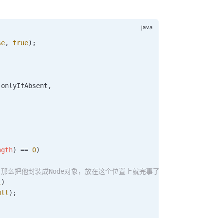
se
,
 true
)
;
 onlyIfAbsent
,
ngth
) 
==
 0
)
，那么把他封装成Node对象，放在这个位置上就完事了
l
)
ull
)
;