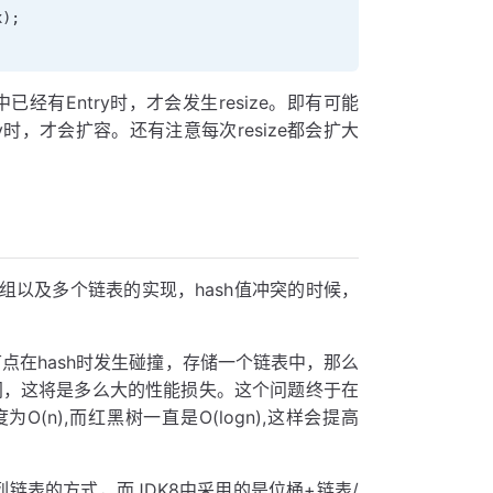
x)
;
的那个槽中已经有Entry时，才会发生resize。即有可能
try时，才会扩容。还有注意每次resize都会扩大
数组以及多个链表的实现，hash值冲突的时候，
节点在hash时发生碰撞，存储一个链表中，那么
间，这将是多么大的性能损失。这个问题终于在
n),而红黑树一直是O(logn),这样会提高
列链表的方式，而JDK8中采用的是位桶+链表/