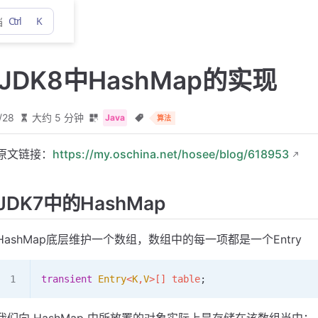
Ctrl
K
档
与JDK8中HashMap的实现
/28
大约 5 分钟
Java
算法
原文链接：
https://my.oschina.net/hosee/blog/618953
JDK7中的HashMap
HashMap底层维护一个数组，数组中的每一项都是一个Entry
transient
 Entry
<
K
,
V
>
[] table
;
我们向 HashMap 中所放置的对象实际上是存储在该数组当中；