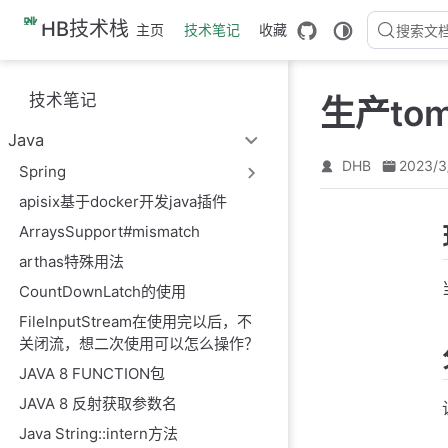
跳
HB技术栈
主页
技术笔记
收藏
搜索文
至
主
要
技术笔记
生产to
內
容
Java
DHB
2023/3
Spring
apisix基于docker开发java插件
ArraysSupport#mismatch
arthas特殊用法
CountDownLatch的使用
FileInputStream在使用完以后，不
关闭流，想二次使用可以怎么操作？
JAVA 8 FUNCTION包
JAVA 8 反射获取参数名
Java String::intern方法