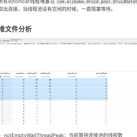
所有的tomcat线程堵塞在
com.alibaba.druid.pool.DruidData
取出连接，当线程池没有空闲的时候，一直阻塞等待。
堆文件分析
notEmptyWaitThreadPeak：当前等待连接池的线程数