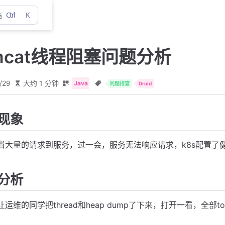
Ctrl
K
档
mcat线程阻塞问题分析
/29
大约 1 分钟
Java
问题排查
Druid
现象
当大量的请求到服务，过一会，服务无法响应请求，k8s配置了健
分析
让运维的同学把thread和heap dump了下来，打开一看，全部to