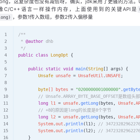
long，这复杂度也没有减低呀，确实，jdk采用了更骚的方法。
像C/C++语言一样操作内存，上面使用到的关键API是
，参数1传入数组，参数2传入偏移量
long)
/**
 * 
@author
 dhb
 */
public
 class
 LongOpt
 {
    public
 static
 void
 main
(
String
[] 
args
)
 {
        Unsafe
 unsafe
 =
 UnsafeUtil
.
UNSAFE
;
        byte
[] 
bytes
 =
 "0200000001000000"
.
getByt
        // Unsafe.ARRAY_BYTE_BASE_OFF
        long
 l1
 =
 unsafe
.
getLong
(bytes, 
Unsafe
.
A
        // +8的原因是long的长度是8个字节
        long
 l2
 =
 unsafe
.
getLong
(bytes, 
Unsafe
.
A
        System
.
out
.
println
(l1); 
// 3472328296227
        System
.
out
.
println
(l2); 
// 3472328296227
    }