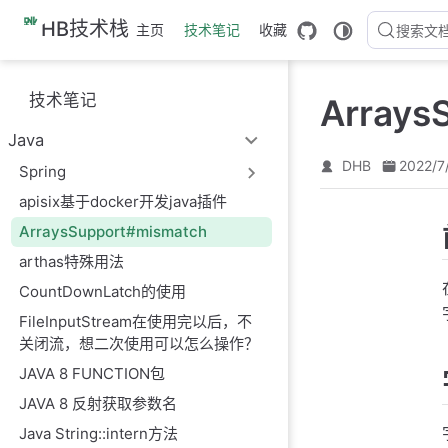
跳
HB技术栈
主页
技术笔记
收藏
搜索文
至
主
要
技术笔记
Arrays
內
容
Java
DHB
2022/7
Spring
apisix基于docker开发java插件
ArraysSupport#mismatch
arthas特殊用法
CountDownLatch的使用
FileInputStream在使用完以后，不
关闭流，想二次使用可以怎么操作？
JAVA 8 FUNCTION包
JAVA 8 反射获取参数名
Java String::intern方法