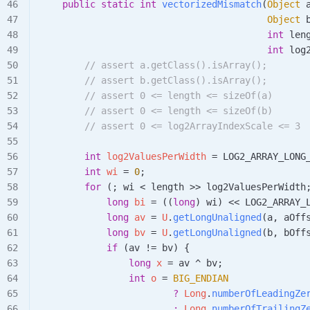
    public
 static
 int
 vectorizedMismatch
(
Object
 
                                         Object
 
                                         int
 len
                                         int
 log
        // assert a.getClass().isArray();
        // assert b.getClass().isArray();
        // assert 0 <= length <= sizeOf(a)
        // assert 0 <= length <= sizeOf(b)
        // assert 0 <= log2ArrayIndexScale <= 3
        int
 log2ValuesPerWidth 
=
 LOG2_ARRAY_LONG
        int
 wi 
=
 0
;
        for
 (
;
 wi 
<
 length 
>>
 log2ValuesPerWidth
            long
 bi 
=
 ((
long
) wi) 
<<
 LOG2_ARRAY_
            long
 av 
=
 U
.
getLongUnaligned
(a, aOff
            long
 bv 
=
 U
.
getLongUnaligned
(b, bOff
            if
 (av 
!=
 bv) {
                long
 x 
=
 av 
^
 bv
;
                int
 o 
=
 BIG_ENDIAN
                        ?
 Long
.
numberOfLeadingZe
                        :
 Long
.
numberOfTrailingZ