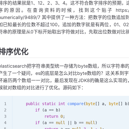
排序的结果就是1、12、2、3、4。这不符合数字排序的预期，
序的原因。在查询资料的时候，找到这个贴子 https://discuss.elast
numerically/9489/7 其中提供了一种方法：把数字的
如已知最长的位数不超过100，追加的数字就是有两位，01、0
符串的原理是从0下标开始取出字符做对比，先取出位数做对比
排序优化
elasticsearch把字符串类型统一存储为byte数组，所以字
产生了一个疑问，es的底层是怎么对比byte数组的？这关系到
环遍历两个数组一一对比，最后发现在JDK8的确是这么实现的，但是
候就对数组的对比进行了优化。源码如下：
    public
 static
 int
 compare
(
byte
[] a
,
 byte
[] b
        if
 (a 
==
 b)
            return
 0
;
        if
 (a 
==
 null
 ||
 b 
==
 null
)