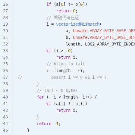
            if
 (a[
0
] 
!=
 b[
0
])
                return
 0
;
            // 关键代码在这
            i 
=
 vectorizedMismatch
(
                    a
,
 Unsafe
.
ARRAY_BYTE_BASE_OF
                    b
,
 Unsafe
.
ARRAY_BYTE_BASE_OF
                    length
,
 LOG2_ARRAY_BYTE_INDE
            if
 (i 
>=
 0
)
                return
 i
;
            // Align to tail
            i 
=
 length 
-
 ~
i
;
//            assert i >= 0 && i <= 7;
        }
        // Tail < 8 bytes
        for
 (
;
 i 
<
 length
;
 i
++
) {
            if
 (a[i] 
!=
 b[i])
                return
 i
;
        }
        return
 -
1
;
    }