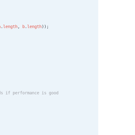
a
.
length
, 
b
.
length
));
ds if performance is good