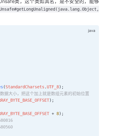
Unsafe类，这个类如其名，是不安全的，能够
Unsafe#getLongUnaligned(java.lang.Object,
es
(
StandardCharsets
.
UTF_8
);
SET是数组头部数据大小，把这个加上就是数组元素的初始位置
RRAY_BYTE_BASE_OFFSET
);
RRAY_BYTE_BASE_OFFSET
 +
 8
);
680816
680560