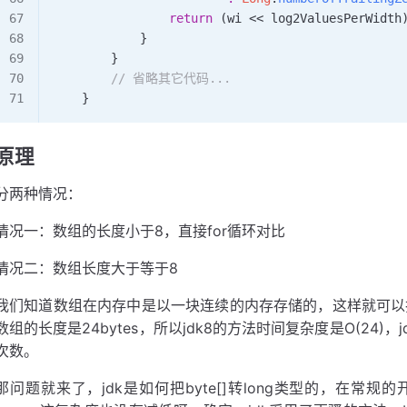
                return
 (wi 
<<
 log2ValuesPerWidth
            }
        }
        // 省略其它代码...
    }
原理
分两种情况：
情况一：数组的长度小于8，直接for循环对比
情况二：数组长度大于等于8
我们知道数组在内存中是以一块连续的内存存储的，这样就可以把8
数组的长度是24bytes，所以jdk8的方法时间复杂度是O(24)，jdk
次数。
那问题就来了，jdk是如何把byte[]转long类型的，在常规