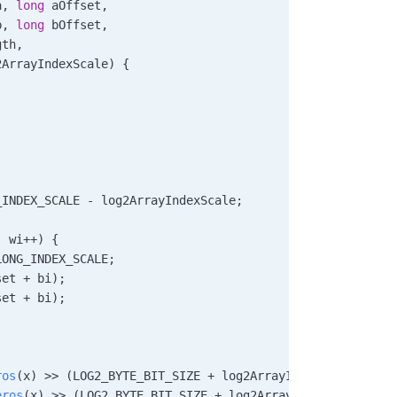
a
,
 long
 aOffset
,
b
,
 long
 bOffset
,
gth
,
2ArrayIndexScale) {
_INDEX_SCALE 
-
 log2ArrayIndexScale
;
;
 wi
++
) {
LONG_INDEX_SCALE
;
set 
+
 bi);
set 
+
 bi);
ros
(x)
 >>
 (LOG2_BYTE_BIT_SIZE 
+
 log2ArrayIndexScale)
eros
(x)
 >>
 (LOG2_BYTE_BIT_SIZE 
+
 log2ArrayIndexScale)
;