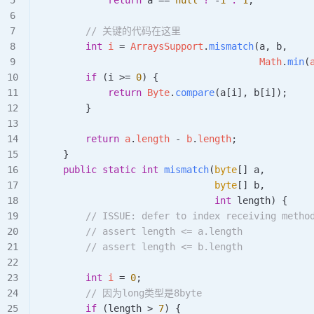
            return
 a 
==
 null
 ?
 -
1
 :
 1
;
        // 关键的代码在这里
        int
 i 
=
 ArraysSupport
.
mismatch
(a, b,
                                       Math
.
min
(
        if
 (i 
>=
 0
) {
            return
 Byte
.
compare
(a[i], b[i]);
        }
        return
 a
.
length
 -
 b
.
length
;
    }
    public
 static
 int
 mismatch
(
byte
[] a
,
                               byte
[] b
,
                               int
 length) {
        // ISSUE: defer to index receiving metho
        // assert length <= a.length
        // assert length <= b.length
        int
 i 
=
 0
;
        // 因为long类型是8byte
        if
 (length 
>
 7
) {